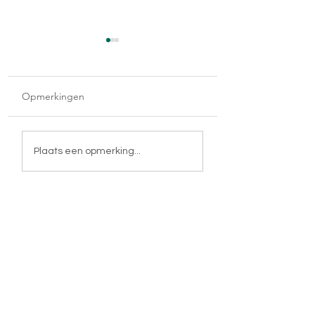
Opmerkingen
Vrijer dan vrij
De reis van mijn leven
Plaats een opmerking...