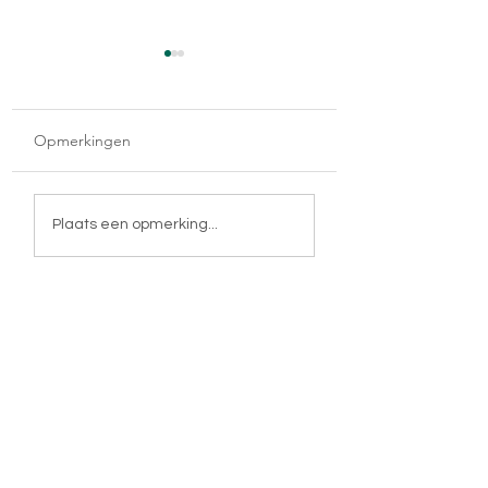
Opmerkingen
Moederland
De reis van mijn leven
Plaats een opmerking...