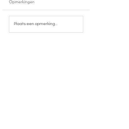
Opmerkingen
Moederland
De reis van mijn leven
Plaats een opmerking...