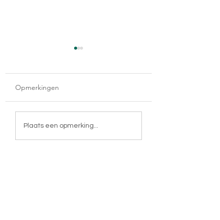
Opmerkingen
Moederland
De reis van mijn leven
Plaats een opmerking...