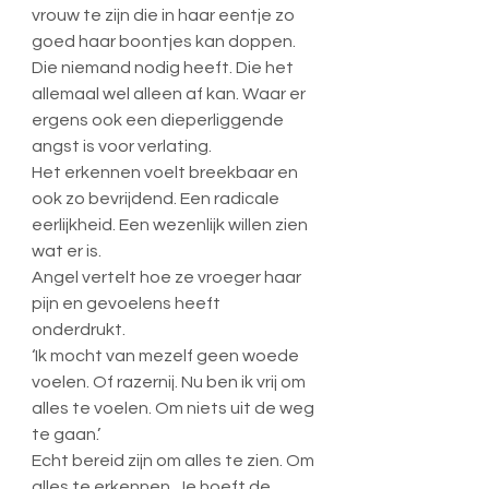
vrouw te zijn die in haar eentje zo 
goed haar boontjes kan doppen. 
Die niemand nodig heeft. Die het 
allemaal wel alleen af kan. Waar er 
ergens ook een dieperliggende 
angst is voor verlating. 
Het erkennen voelt breekbaar en 
ook zo bevrijdend. Een radicale 
eerlijkheid. Een wezenlijk willen zien 
wat er is. 
Angel vertelt hoe ze vroeger haar 
pijn en gevoelens heeft 
onderdrukt. 
‘Ik mocht van mezelf geen woede 
voelen. Of razernij. Nu ben ik vrij om 
alles te voelen. Om niets uit de weg 
te gaan.’ 
Echt bereid zijn om alles te zien. Om 
alles te erkennen. Je hoeft de 